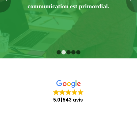
communication est primordial.
1
2
3
4
5
5.0
543 avis